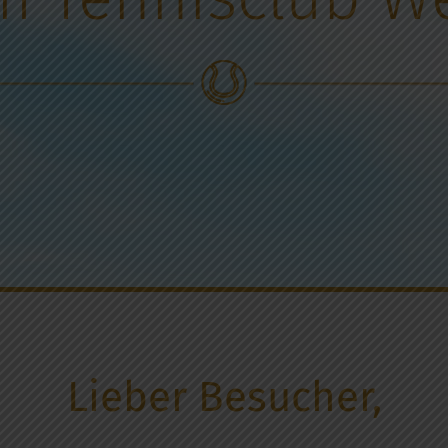
Lieber Besucher,